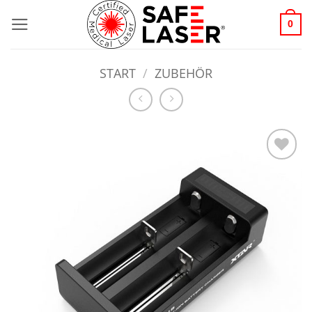
Zum
0
Inhalt
springen
START
/
ZUBEHÖR
Add to
wishlist