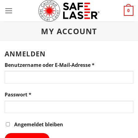
Zum
0
Inhalt
springen
MY ACCOUNT
ANMELDEN
Erforderlich
Benutzername oder E-Mail-Adresse
*
Erforderlich
Passwort
*
Alternative:
Angemeldet bleiben