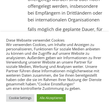
offengelegt werden, insbesondere
bei Empfängern in Drittländern oder
bei internationalen Organisationen
falls möglich die geplante Dauer, für
die die personenbezogenen Daten
Diese Webseite verwendet Cookies
gespeichert werden, oder, falls dies
Wir verwenden Cookies, um Inhalte und Anzeigen zu
personalisieren, Funktionen für soziale Medien anbieten
nicht möglich ist, die Kriterien für die
zu können und die Zugriffe auf unsere Website zu
Festlegung dieser Dauer
analysieren. Außerdem geben wir Informationen zu Ihrer
Verwendung unserer Website an unsere Partner für
das Bestehen eines Rechts auf
soziale Medien, Werbung und Analysen weiter. Unsere
Partner führen diese Informationen möglicherweise mit
Berichtigung oder Löschung der sie
weiteren Daten zusammen, die Sie ihnen bereitgestellt
betreffenden personenbezogenen
haben oder die sie im Rahmen Ihrer Nutzung der Dienste
gesammelt haben."Cookie Einstellungen"
Daten oder auf Einschränkung der
um eine kontrollierte Zustimmung zu geben.
Verarbeitung durch den
Cookie Settings
Alle Akzeptieren
Verantwortlichen oder eines
Widerspruchsrechts gegen diese