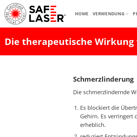
Zum
Inhalt
HOME
VERWENDUNG
P
springen
Die therapeutische Wirkung 
Schmerzlinderung
Die schmerzlindernde Wi
Es blockiert die Über
Gehirn. Es verringert
erheblich.
reduziert Entzündunge