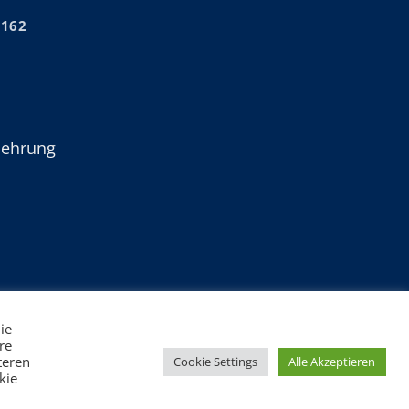
2162
lehrung
ie
re
teren
Cookie Settings
Alle Akzeptieren
kie