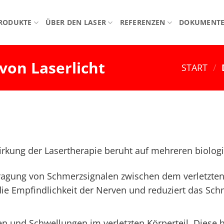
RODUKTE
ÜBER DEN LASER
REFERENZEN
DOKUMENT
von Laserlicht
START
/
rkung der Lasertherapie beruht auf mehreren biolog
tragung von Schmerzsignalen zwischen dem verletzte
 die Empfindlichkeit der Nerven und reduziert das S
n und Schwellungen im verletzten Körperteil. Diese h