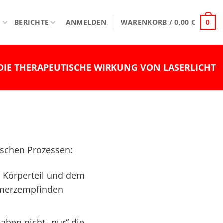
E
BERICHTE
ANMELDEN
WARENKORB /
0,00
€
0
DIE THERAPEUTISCHE WIRKUNG VON LASERLICHT
ischen Prozessen:
n Körperteil und dem
chmerzempfinden
aben nicht „nur“ die