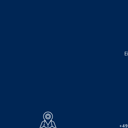
E
+49