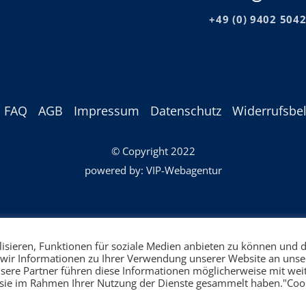
+49 (0) 9402 504
FAQ
AGB
Impressum
Datenschutz
Widerrufsbe
© Copyright 2022
powered by:
VIP-Webagentur
isieren, Funktionen für soziale Medien anbieten zu können und d
 wir Informationen zu Ihrer Verwendung unserer Website an unse
nsere Partner führen diese Informationen möglicherweise mit wei
PayPal
Klarna
e sie im Rahmen Ihrer Nutzung der Dienste gesammelt haben."Coo
Softlaser 2026 ©
discountmed